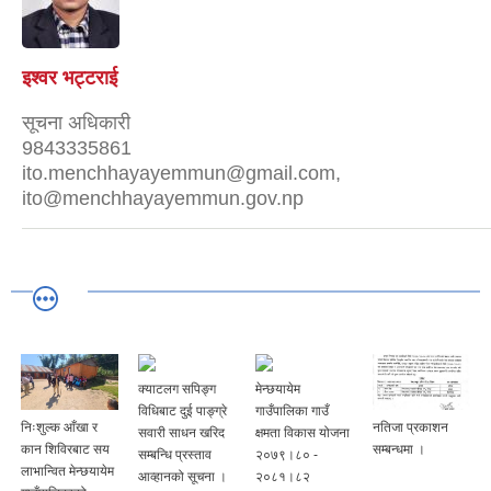
इश्वर भट्टराई
सूचना अधिकारी
9843335861
ito.menchhayayemmun@gmail.com,
ito@menchhayayemmun.gov.np
क्याटलग सपिङ्ग
मेन्छयायेम
विधिबाट दुई पाङ्ग्रे
गाउँपालिका गाउँ
नतिजा प्रकाशन
टाइफाइडविरूद्धको
सवारी साधन खरिद
क्षमता विकास योजना
सम्बन्धमा ।
खोप अभियान
सम्बन्धि प्रस्ताव
२०७९।८० -
सम्बन्धि सूचना ।
आव्हानको सूचना ।
२०८१।८२