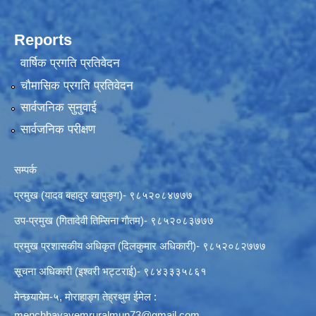
Reports
वार्षिक प्रगति प्रतिवेदन
चौमासिक प्रगति प्रतिवेदन
सार्वजनिक सुनुवाई
सार्वजनिक परीक्षण
सम्पर्क
प्रमुख (यादव बहादुर खापुङ्ग)- ९८५२०८४७७७
उप-प्रमुख (गितादेवी तिम्सिना गाैतम)- ९८५२०८३७७७
प्रमुख प्रशासकीय अधिकृत (दिलकुमार अधिकारी)- ९८५२०८२७७७
सूचना अधिकारी (इश्वरी भट्टराई)- ९८४३३३५८६१
मेन्छयायेम-५, माेराहाङ्ग तेह्रथुम ईमेल :
menchhayayemruralmun73@gmail.com
,