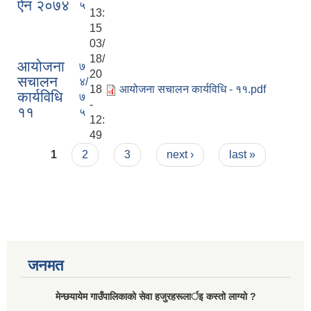
ऐन २०७४
५
13:
15
03/
18/
आयोजना
७
20
स‌चालन
४/
18
आयोजना स‌चालन कार्यविधि - ११.pdf
कार्यविधि
७
-
११
५
12:
49
Pages
1
2
3
next ›
last »
जनमत
मेन्छयायेम गाउँपालिकाको सेवा हजुरहरूलार्इ कस्तो लाग्यो ?