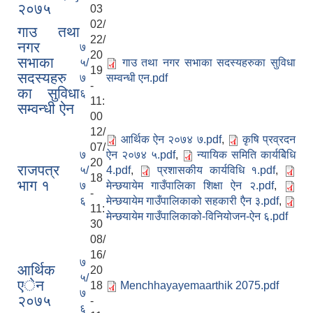
२०७५
03
02/
गाउ तथा
22/
नगर
७
20
सभाका
५/
गाउ तथा नगर सभाका सदस्यहरुका सुविधा
19
सदस्यहरु
७
सम्वन्धी एन.pdf
-
का सुविधा
६
11:
सम्वन्धी ऐन
00
12/
आर्थिक ऐन २०७४ ७.pdf
,
कृषि प्रव्रदन
07/
७
ऐन २०७४ ५.pdf
,
न्यायिक समिति कार्यबिेधि
20
राजपत्र
५/
4.pdf
,
प्रशासकीय कार्यविधि १.pdf
,
18
भाग १
७
मेन्छयायेम गाउँपालिका शिक्षा ऐन २.pdf
,
-
६
मेन्छयायेम गाउँपालिकाको सहकारी एैन ३.pdf
,
11:
मेन्छयायेम गाउँपालिकाको-विनियोजन-ऐन ६.pdf
30
08/
16/
७
आर्थिक
20
५/
एेन
18
Menchhayayemaarthik 2075.pdf
७
२०७५
-
६