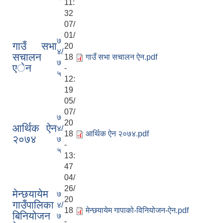
11:
32
07/
01/
७
गाउँ सभा
20
४/
स‌चालन
18
गाउँ सभा स‌चालन ऐन.pdf
७
एेन
-
५
12:
19
05/
07/
७
20
आर्थिक ऐन
४/
18
आर्थिक ऐन २०७४.pdf
२०७४
७
-
५
13:
47
04/
26/
मेन्छयायेम
७
20
गाउँपालिका
४/
18
मेन्छयायेम गा‍पाको-विनियोजन-ऐन.pdf
बिनियोजन
७
-