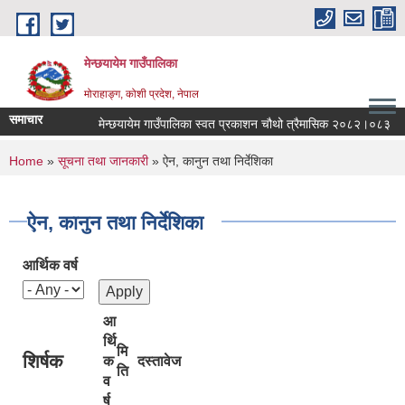
Skip to main content
मेन्छयायेम गाउँपालिका
मोराहाङ्ग, कोशी प्रदेश, नेपाल
समाचार
मेन्छयायेम गाउँपालिका स्वत प्रकाशन चौथो त्रैमासिक २०८२।०८३
You are here
Home
»
सूचना तथा जानकारी
» ऐन, कानुन तथा निर्देशिका
ऐन, कानुन तथा निर्देशिका
आर्थिक वर्ष
आ
र्थि
मि
शिर्षक
क
दस्तावेज
ति
व
र्ष