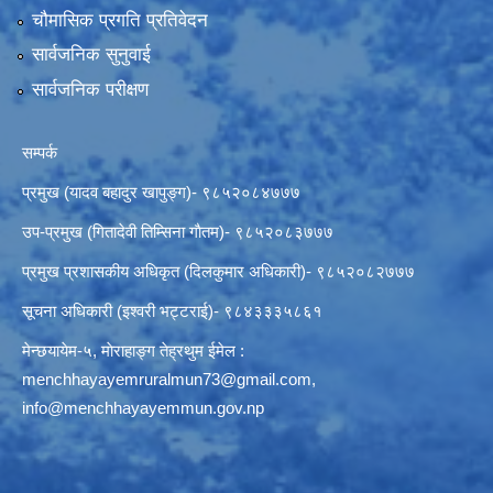
चौमासिक प्रगति प्रतिवेदन
सार्वजनिक सुनुवाई
सार्वजनिक परीक्षण
सम्पर्क
प्रमुख (यादव बहादुर खापुङ्ग)- ९८५२०८४७७७
उप-प्रमुख (गितादेवी तिम्सिना गाैतम)- ९८५२०८३७७७
प्रमुख प्रशासकीय अधिकृत (दिलकुमार अधिकारी)- ९८५२०८२७७७
सूचना अधिकारी (इश्वरी भट्टराई)- ९८४३३३५८६१
मेन्छयायेम-५, माेराहाङ्ग तेह्रथुम ईमेल :
menchhayayemruralmun73@gmail.com
,
info@menchhayayemmun.gov.np