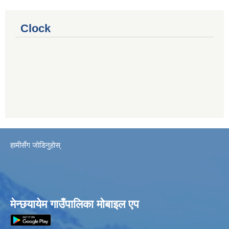
Clock
हामीसँग जाेडिनुहाेस्
मेन्छयायेम गाउँपालिका मोबाइल एप