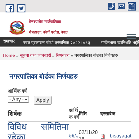
Skip to main content
मेन्छयायेम गाउँपालिका
मोराहाङ्ग, कोशी प्रदेश, नेपाल
समाचार
ेम गाउँपालिका स्वत प्रकाशन चौथो त्रैमासिक २०८२।०८३
गाउँसभामा उपस्थिति भईदिने 
You are here
Home
»
सूचना तथा जानकारी
»
निर्णयहरु
» नगरपालिका बोर्डका निर्णयहरु
नगरपालिका बोर्डका निर्णयहरु
आर्थिक वर्ष
आर्थि
शिर्षक
मिति
दस्तावेज
क वर्ष
विविध समितिमा
02/11/20
रहेका
७४/७
bisayagat