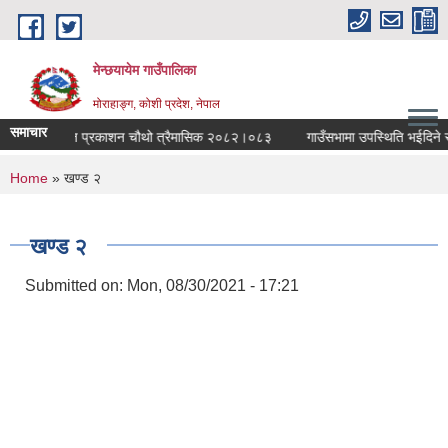
Skip to main content
मेन्छयायेम गाउँपालिका
मोराहाङ्ग, कोशी प्रदेश, नेपाल
समाचार
ाउँपालिका स्वत प्रकाशन चौथो त्रैमासिक २०८२।०८३
गाउँसभामा उपस्थिति भईदिने सम्बन
You are here
Home
» खण्ड २
खण्ड २
Submitted on:
Mon, 08/30/2021 - 17:21