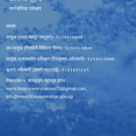
सार्वजनिक परीक्षण
सम्पर्क
प्रमुख (यादव बहादुर खापुङ्ग)- ९८५२०८४७७७
उप-प्रमुख (गितादेवी तिम्सिना गाैतम)- ९८५२०८३७७७
प्रमुख प्रशासकीय अधिकृत (दिलकुमार अधिकारी)- ९८५२०८२७७७
सूचना अधिकारी (इश्वरी भट्टराई)- ९८४३३३५८६१
मेन्छयायेम-५, माेराहाङ्ग तेह्रथुम ईमेल :
menchhayayemruralmun73@gmail.com
,
info@menchhayayemmun.gov.np