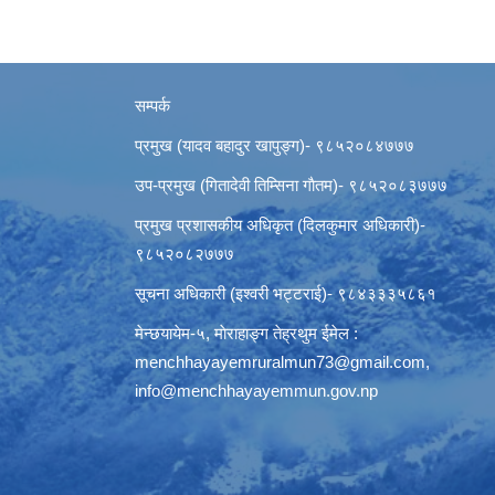
सम्पर्क
प्रमुख (यादव बहादुर खापुङ्ग)- ९८५२०८४७७७
उप-प्रमुख (गितादेवी तिम्सिना गाैतम)- ९८५२०८३७७७
प्रमुख प्रशासकीय अधिकृत (दिलकुमार अधिकारी)-
९८५२०८२७७७
सूचना अधिकारी (इश्वरी भट्टराई)- ९८४३३३५८६१
मेन्छयायेम-५, माेराहाङ्ग तेह्रथुम ईमेल :
menchhayayemruralmun73@gmail.com
,
info@menchhayayemmun.gov.np